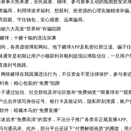
杯赛事火热来袭，全民观赛、聊球、参与赛事互动的氛围愈发浓
类骗局，利用球迷求福利、想获利、抢资源的心理实施精准诈骗
亮双眼、守住钱包，安心观赛、远离骗局。
揭秘六大高发
“世界杯”诈骗陷阱
络赌球：十赌十输的违法深渊
期间，各类虚假博彩网站、地下赌球
APP及私密社群泛滥。骗子往
路通常是初期让用户小额获利并顺利提现以博取信任，一旦用户加
直接封号跑路。
：网络赌球在我国属违法行为，不仅资金不受法律保护，参与者
利钓鱼：精心包装的“免费”陷阱
分子通过短信、社交群组及评论区散布
“免费抽奖”“限量球衣”
户点击并填写身份证号、银行卡及验证码，隐私即刻泄露，账户
版软件：暗藏木马的“免费直播”
球迷追求
“免费高清”的需求，不法分子推广各类非正规直播APP
码与通讯录。此外，部分平台还设下“付费解锁画质”的圈套，用