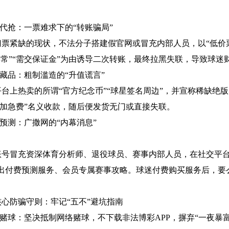
。
务代抢：一票难求下的“转账骗局”
门票紧缺的现状，不法分子搭建假官网或冒充内部人员，以
“低价
异常”“需交保证金”为由诱导二次转账，最终拉黑失联，导致球迷
假藏品：粗制滥造的“升值谎言”
平台上热卖的所谓
“官方纪念币”“球星签名周边”，并宣称稀缺
”“加急费”名义收款，随后便发货无门或直接失联。
事预测：广撒网的“内幕消息”
账号冒充资深体育分析师、退役球员、赛事内部人员，在社交平
出付费预测服务、会员专属赛事攻略。球迷付费购买服务后，要
核心防骗守则：牢记
“五不”避坑指南
碰赌球：坚决抵制网络赌球，不下载非法博彩APP，摒弃“一夜暴