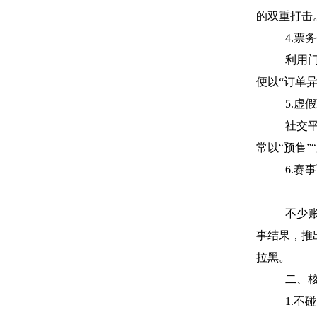
的双重打击
4.票
利用
便以“订单
5.虚
社交
常以“预售
6.赛
不少
事结果，推
拉黑。
二、
1.不