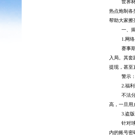
世界
热点炮制各
帮助大家擦
一、
1.网
赛事
入局。其套
提现，甚至
警示
2.福
不法
高，一旦用
3.盗
针对
内的账号密